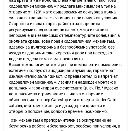
над вратата към колона, стена или метален стълб, този
хидравличен механизъм предлага максимален ъгъл на
отваряне от 120°, като същевременно осигурява пълна
сила на затваряне и ефективност при всякакви условия.
Скоростта и силата при крайното затваряне са
регулируеми след поставяне на автомата и остават
непроменени независимо от температурните колебания в
околната среда. Това прави хидравличния механизъм,
идеален за дългосрочна и безпроблемна употреба, без
нужда от допълнителна корекция дори при прехода от
ледено студена зима към горещо лято.
Високотехнологичните вътрешни компоненти поместени в
естетичен корпус от анодизиран алуминий, гарантират
изключително дълъг живот.
С предварително напрегнат
хидравличен механизъм, лесният и надежден монтаж е
допълнен и гарантиран със системата
Quick-Fix
.
Чудесно
допълнение за огрничаване ъгъла на отваряне е
обикновеният стопер Gatestop или стоперът Under Gate
catcher, който може също и да задържи крилото в
отворено положение, колкото време е необходимо.
Този механизъм е препоръчителен за осигуряване на
безупречна работа и безопасност, особено при условия, в