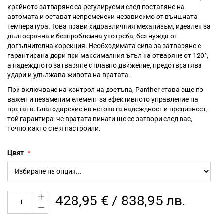
крайното затваряне са регулируеми след поставяне на
автомата и остават непроменени независимо от външната
температура. Това прави хидравличния механизъм, идеален за
дългосрочна и безпроблемна употреба, без нужда от
допълнителна корекция. Необходимата сила за затваряне е
гарантирана дори при максималния ъгъл на отваряне от 120°,
а надеждното затваряне с плавно движение, предотвратява
удари и удължава живота на вратата.
При включване на контрол на достъпа, Panther става още по-
важен и незаменим елемент за ефективното управление на
вратата. Благодарение на неговата надеждност и прецизност,
той гарантира, че вратата винаги ще се затвори след вас,
точно както сте я настроили.
Цвят
428,95 € / 838,95 лв.