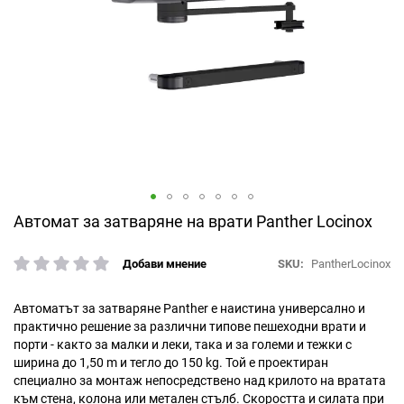
Преминете
Автомат за затваряне на врати Panther Locinox
към
началото
SKU
PantherLocinox
Добави мнение
рейтинг:
на
галерия
със
Автоматът за затваряне Panther е наистина универсално и
снимки
практично решение за различни типове пешеходни врати и
порти - както за малки и леки, така и за големи и тежки с
ширина до 1,50 m и тегло до 150 kg. Той е проектиран
специално за монтаж непосредствено над крилото на вратата
към стена, колона или метален стълб. Скоростта и силата при