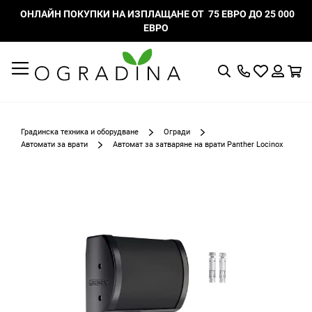
ОНЛАЙН ПОКУПКИ НА ИЗПЛАЩАНЕ ОТ 75 ЕВРО ДО 25 000
ЕВРО
Търсене
Моят
К
списък
Вход
с
любими
Градинска техника и оборудване
Огради
Автомати за врати
Автомат за затваряне на врати Panther Locinox
Преминете
към
края
на
галерията
на
изображенията