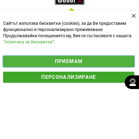
За
Сайтът използва бисквитки (cookies), за да Ви предоставим
функционално и персонализирано преживяване.
Продължавайки посещението му, Вие се съгласявате с нашата
“политика за бисквитки”
.
i
y
ПРИЕМАМ
f
n
o
Електронен магазин
разработен и поддържан от
a
s
u
ПЕРСОНАЛИЗИРАНЕ
© 2025 Ogradina.bg Всички права запазени. | Обменен курс:
c
t
t
1.95583 лв. за 1 €.
e
a
u
b
g
b
o
r
e
o
a