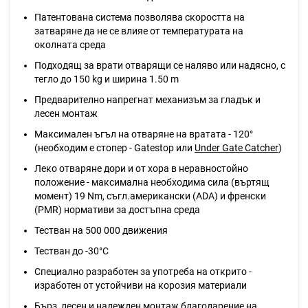
Патентована система позволява скоростта на
затваряне да не се влияе от температурата на
околната среда
Подходящ за врати отварящи се наляво или надясно, с
тегло до 150 kg и ширина 1.50 m
Предварително напрегнат механизъм за гладък и
лесен монтаж
Максимален ъгъл на отваряне на вратата - 120°
(необходим е стопер - Gatestop или
Under Gate Catcher
)
Леко отваряне дори и от хора в неравностойно
положение - максимална необходима сила (въртящ
момент) 19 Nm, съгл.американски (ADA) и френски
(PMR) нормативи за достъпна среда
Тестван на 500 000 движения
Тестван до -30°C
Специално разработен за употреба на открито -
изработен от устойчиви на корозия материали
Бърз, лесен и надежден монтаж благодарение на