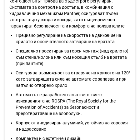
които достъпът трябва да бъде строго регулиран.
Системата за контрол на достъпа, в комбинация с
хидравличния механизъм Panther, осигуряват пълен
контрол върху входа и изхода, като същевременно
гарантират безопасността и комфорта на ползвателите.
Прецизно регулиране на скоростта на движение на
крилото и окончателното затваряне на вратата
Специално проектиран за горен монтаж (над крилото)
към стена/колона или към носещия стълб на вратата
(при пантите)
Осигурява възможност за отваряне на крилото на 120°
като затварящата сила на автомата се запазва и при
напълно отворено крило
Автоматът е разработен в съответствие с
изискванията на ROSPA (The Royal Society for the
Prevention of Accidents) за безопасност и
предотвратяване на злополуки.
Корпус от анодизиран алуминий, устойчив на корозия
и надраскване
Компактен и с естетичен дизайн