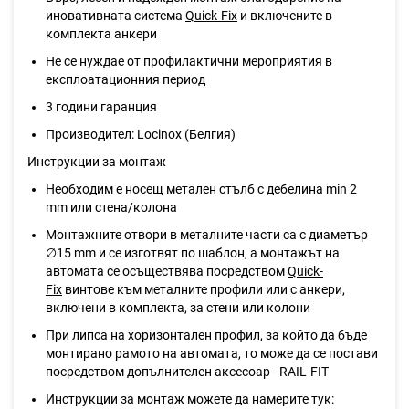
иновативната система
Quick-Fix
и включените в
комплекта анкери
Не се нуждае от профилактични мероприятия в
експлоатационния период
3 години гаранция
Производител: Locinox (Белгия)
Инструкции за монтаж
Необходим е носещ метален стълб с дебелина min 2
mm или стена/колона
Монтажните отвори в металните части са с диаметър
∅15 mm и се изготвят по шаблон, а монтажът на
автомата се осъществява посредством
Quick-
Fix
винтове към металните профили или с анкери,
включени в комплекта, за стени или колони
При липса на хоризонтален профил, за който да бъде
монтирано рамото на автомата, то може да се постави
посредством допълнителен аксесоар - RAIL-FIT
Инструкции за монтаж можете да намерите тук: