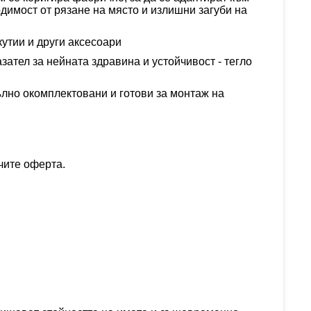
одимост от рязане на място и излишни загуби на
утии и други аксесоари
азател за нейната здравина и устойчивост
- т
егло
ълно окомплектовани и готови за монтаж на
чите оферта.