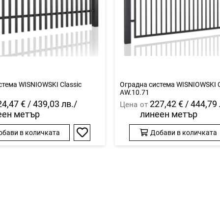
стема WISNIOWSKI Classic
Оградна система WISNIOWSKI C
AW.10.71
4,47 € / 439,03 лв./
227,42 € / 444,79 
Цена
от
еен метър
линеен метър
обави в количката
Добави в количката
Добави
в
любими