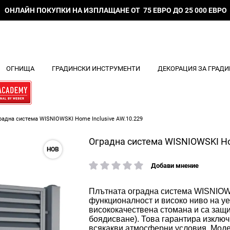
ОНЛАЙН ПОКУПКИ НА ИЗПЛАЩАНЕ ОТ 75 ЕВРО ДО 25 000 ЕВРО
ОГНИЩА
ГРАДИНСКИ ИНСТРУМЕНТИ
ДЕКОРАЦИЯ ЗА ГРАДИ
радна система WISNIOWSKI Home Inclusive AW.10.229
Оградна система WISNIOWSKI Ho
НОВ
Добави мнение
рейтинг:
Плътната оградна система
WISNIOWS
функционалност и високо ниво на у
висококачествена стомана и
са
защи
боядисване). Това гарантира
и
зключ
всякакви атмосферни условия
.
Мод