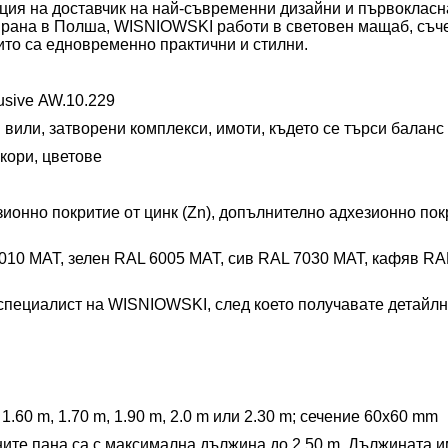
ция на доставчик на най-съвременни дизайни и първокласна
ирана в Полша, WISNIOWSKI работи в световен мащаб, съч
оито са едновременно практични и стилни.
usive
AW.10.
229
и
вили
,
затворени комплекси
,
имоти, където се търси балан
кори, цветове
ионно покритие от цинк (Zn),
допълнително адхезионно
пок
010 MAT, зелен RAL 6005 MAT, сив RAL 7030 MAT, кафяв RA
специалист на WISNIOWSKI, след което получавате детайл
1.
60
m, 1.
7
0 m, 1.
90
m,
2.0 m
или
2.30 m; сечение 60x60 mm
дните пана са с максимална дължина
до
2.50
m. Дължината им