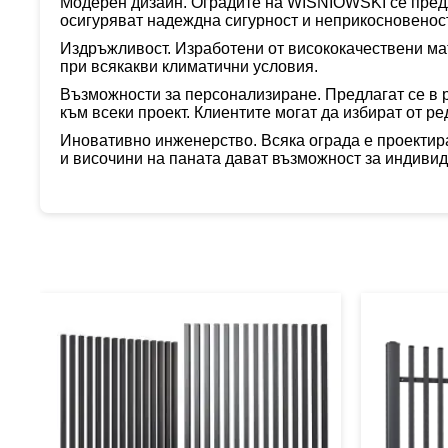
Модерен дизайн.
Оградите
на WISNIOWSKI се предл
осигуряват надеждна сигурност и неприкосновеност
Издръжливост. Изработени от висококачестве
ни ма
при всякакви климатични условия
.
Възможности за персонализиране. Предлагат се в 
към всеки проект. Клиентите могат да избират от р
Иновативно инженерство. Всяка ограда е проектир
и височини на паната дават възможност за индиви