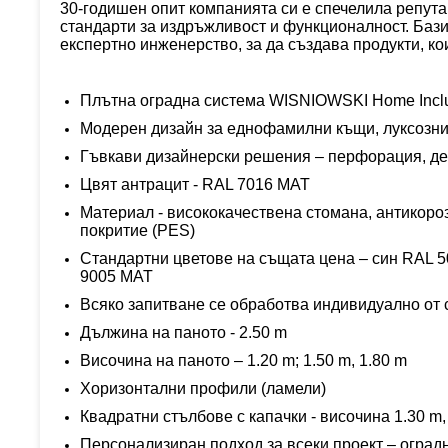
30-годишен опит компанията си е спечелила репута
стандарти за издръжливост и функционалност. Баз
експертно инженерство, за да създава продукти, к
Плътна о
градна система WISNIOWSKI
Home Incl
Модерен дизайн за е
днофамилни къщи
, луксозн
Гъвкави дизайнерски решения – перфорация, де
Цвят
антрацит -
RAL 7016 MAT
Материал - висококачествена стомана, антикороз
покритие (PES)
Стандартни цветове на същата цена –
син RAL 5
9005
MAT
Всяко запитване се обработва индивидуално от 
Дължина на паното - 2.
5
0 m
Височина на паното –
1.20
m; 1.
50
m
, 1.80
m
Х
оризонтални профили (ламели)
Квадратни стълбове с капачки - височина 1.30 m, 
Персонализиран подход за всеки проект – огра