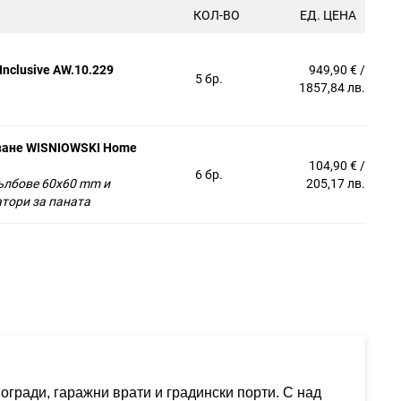
КОЛ-ВО
ЕД. ЦЕНА
nclusive AW.10.229
949,90 € /
5 бр.
1857,84 лв.
ване WISNIOWSKI Home
104,90 € /
6 бр.
ълбове 60x60 mm и
205,17 лв.
тори за паната
гради, гаражни врати и градински порти. С над