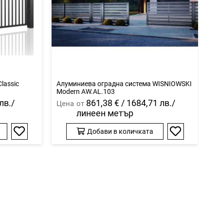
lassic
Алуминиева оградна система WISNIOWSKI
А
Modern AW.AL.103
M
лв./
861,38 € / 1684,71 лв./
Цена
от
Ц
линеен метър
Добави в количката
Добави
Добави
в
в
любими
любими