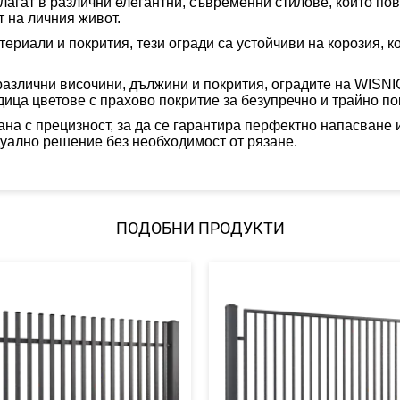
агат в различни елегантни, съвременни стилове, които по
 на личния живот.
териали и покрития
, тези огради са устойчиви на корозия, 
различни височини, дължини и покрития, оградите на WISN
едица цветове с прахово покритие за безупречно и трайно по
ана с прецизност, за да се гарантира перфектно напасван
дуално решение без необходимост от рязане.
ПОДОБНИ ПРОДУКТИ