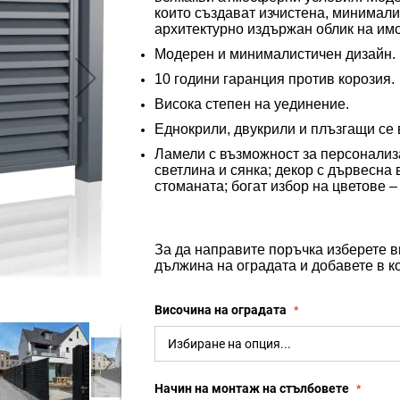
които създават изчистена, минимал
архитектурно издържан облик
на
им
Модерен и минималистичен дизайн
.
10 години гаранция против корозия
.
Висока степен на уединение
.
Еднокрили, двукрили и плъзгащи се
Ламели
с
възможност за персонали
светлина и сянка
; д
екор с дървесна 
стоманата
; б
огат избор на цветове
–
За да направите поръчка изберете 
дължина на оградата и добавете в к
Височина на оградата
Начин на монтаж на стълбовете