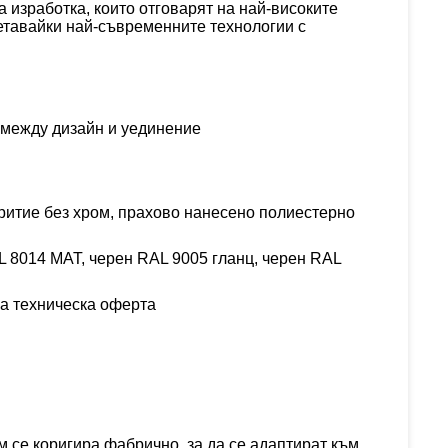
 изработка, които отговарят на най-високите
етавайки най-съвременните технологии с
с между дизайн и
уединение
ритие без хром, прахово нанесено полиестерно
L 8014 MAT,
черен
RAL 9005
гланц
, черен RAL
на техническа оферта
 се коригира фабрично, за да се адаптират към