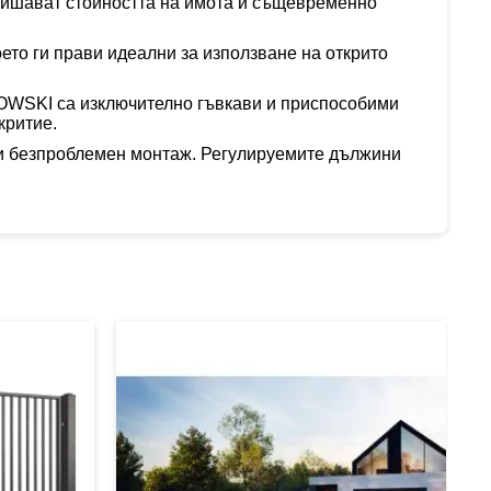
вишават стойността на имота и същевременно
което ги прави идеални за използване на открито
IOWSKI са изключително гъвкави и приспособими
критие.
е и безпроблемен монтаж. Регулируемите дължини