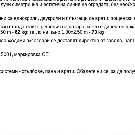
олучи симетрична и естетична линия на оградата, без необх
и са еднокрили, двукрили и плъзгащи се врати, пощенски к
ямо стандартните решения на пазара, което е директен пок
.50 m -
62
kg
; тегло на пано 1.
80
x2.50 m -
73
kg
 необходими аксесоари се доставят директно от завода, нап
5001, маркировка CE
теми - стълбове, пана и врати. Обадете ни се, за да полу