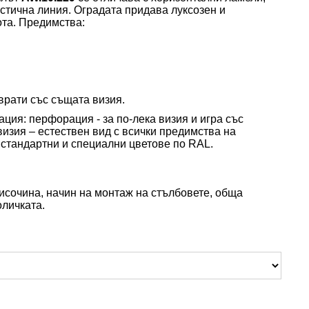
истична линия. Оградата придава
луксозен и
ота
.
Предимства:
 врати
със същата визия.
зация
: п
ерфорация
-
за по-лека визия и игра със
визия
– естествен вид с всички предимства на
 стандартни
и специални цветове по RAL
.
височина,
начин на монтаж на стълбовете
, обща
оличката.