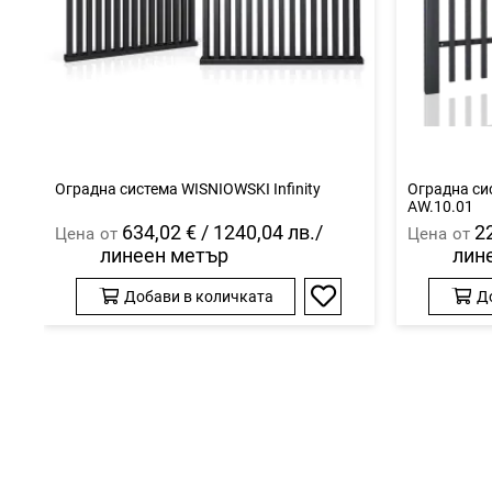
Оградна система WISNIOWSKI Infinity
Оградна си
AW.10.01
634,02 € / 1240,04 лв./
22
Цена
от
Цена
от
линеен метър
лин
Добави в количката
Д
Добави
в
любими