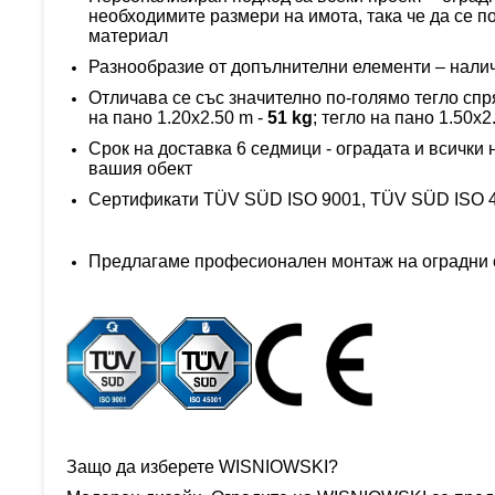
необходимите размери на имота, така че да се п
материал
Разнообразие от допълнителни елементи – наличн
Отличава се
със значително по-голямо тегло спр
на пано 1.20x2.50 m -
51
kg
; тегло на пано 1.
50
x2
Срок на доставка 6 седмици - оградата и всички
вашия обект
Сертификати TÜV SÜD ISO 9001, TÜV SÜD ISO 4
Предлагаме професионален монтаж на оградни сис
Защо да изберете WISNIOWSKI?