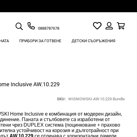
Търсене
Моят
Кошн
0888787678
списък
Вход
с
НАТА
ПРИБОРИ ЗА ГОТВЕНЕ
ДЕТСКИ СЪОРЪЖЕНИЯ
любими
me Inclusive AW.10.229
SKU
WISNIOWSKI-AW.10.229-Bundle
KI Home Inclusive
е
комбинация от модерен дизайн,
единение
.
Паната и стълбовете са изработени
от
тени чрез
DUPLEX система
(поцинковане + прахово
ителна устойчивост на корозия
и д
ълготрайност при
елът
AW.10.229
се отличава с
хоризонтални ламели
,