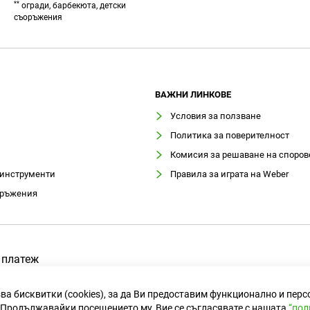
**
огради, барбекюта, детски
съоръжения
ВАЖНИ ЛИНКОВЕ
Условия за ползване
Политика за поверителност
Комисия за решаване на споров
 инструменти
Правила за играта на Weber
оръжения
 платеж
ва бисквитки (cookies), за да Ви предоставим функционално и пер
Продължавайки посещението му, Вие се съгласявате с нашата
“пол