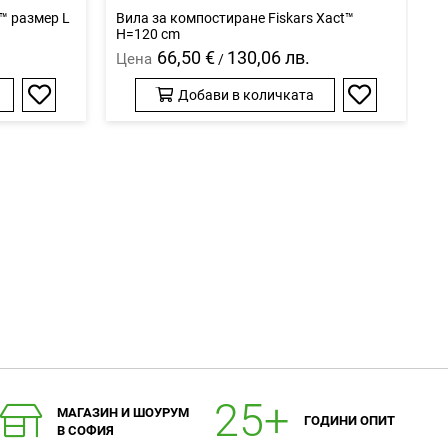
t™ размер L
Вила за компостиране Fiskars Xact™
У
H=120 cm
ф
66,50 €
130,06 лв.
Цена
Ц
/
Добави в количката
Добави
Добави
в
в
любими
любими
МАГАЗИН И ШОУРУМ
ГОДИНИ ОПИТ
В СОФИЯ