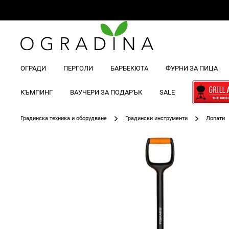
ОГРАДИ
ПЕРГОЛИ
БАРБЕКЮТА
ФУРНИ ЗА ПИЦА
КЪМПИНГ
ВАУЧЕРИ ЗА ПОДАРЪК
SALE
Градинска техника и оборудване
Градински инструменти
Лопати
Преминете
към
края
на
галерията
на
изображенията