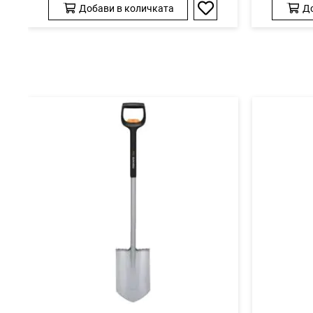
Добави в количката
До
Добави
в
любими