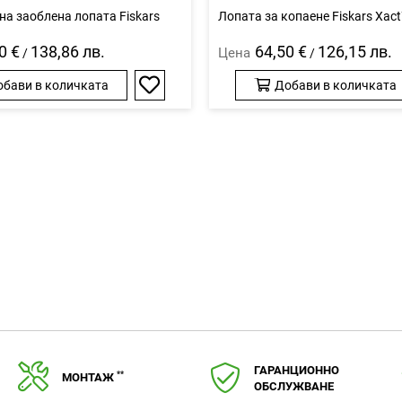
на заоблена лопата Fiskars
Лопата за копаене Fiskars Xac
0 €
138,86 лв.
64,50 €
126,15 лв.
Цена
/
/
обави в количката
Добави в количката
Добави
в
любими
ГАРАНЦИОННО
**
МОНТАЖ
ОБСЛУЖВАНЕ