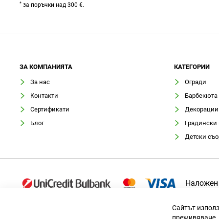
*
за поръчки над 300 €.
ЗA КОМПАНИЯТА
КАТЕГОРИИ
За нас
Огради
Контакти
Барбекюта
Сертификати
Декорации
Блог
Градински
Детски съ
Наложен
Сайтът използ
преживяване. 