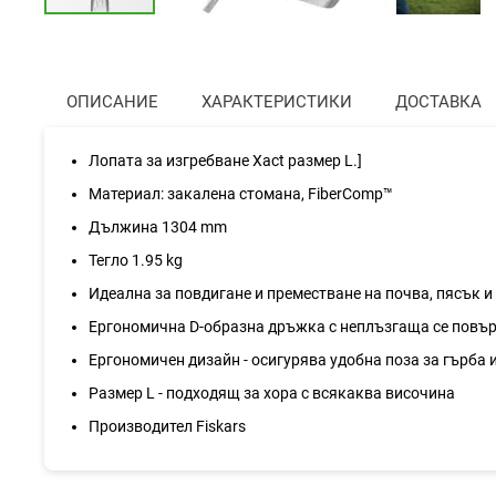
Преминете
към
началото
на
ОПИСАНИЕ
ХАРАКТЕРИСТИКИ
ДОСТАВКА
галерия
със
снимки
Лопата за изгребване Xact размер L.]
Материал: закалена стомана, FiberComp™
Дължина 1304 mm
Тегло 1.95 kg
Идеална за повдигане и преместване на почва, пясък и
Ергономична D-образна дръжка с неплъзгаща се повърхн
Ергономичен дизайн - осигурява удобна поза за гърба 
Размер L - подходящ за хора с всякаква височина
Производител Fiskars