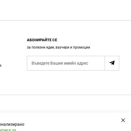
АБОНИРАЙТЕ СЕ
за полезни идеи, ваучери и промоции
А
е
б
о
н
и
р
а
н
е
Зат
сонализирано
итика за