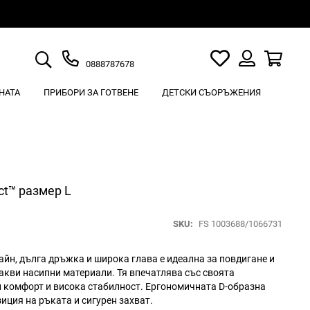
Търсене
Моят
Кошн
0888787678
списък
Вход
с
НАТА
ПРИБОРИ ЗА ГОТВЕНЕ
ДЕТСКИ СЪОРЪЖЕНИЯ
любими
ct™ размер L
SKU
FS 1003688/1066731
зайн, дълга дръжка и широка глава е идеална за повдигане и
какви насипни материали. Тя впечатлява със своята
 комфорт и висока стабилност. Ергономичната D-образна
иция на ръката и сигурен захват.