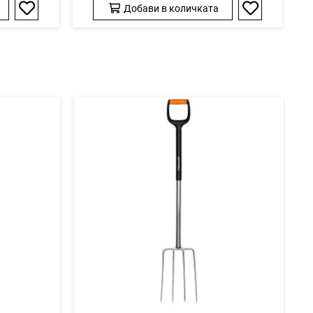
Добави в количката
Добави
Добави
в
в
любими
любими