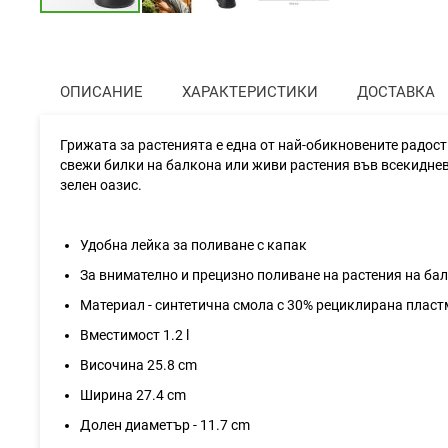
Преминете
към
началото
на
ОПИСАНИЕ
ХАРАКТЕРИСТИКИ
ДОСТАВКА
галерия
със
снимки
Грижата за растенията е една от най-обикновените радос
свежи билки на балкона или живи растения във всекидневн
зелен оазис.
Удобна лейка за поливане с капак
За внимателно и прецизно поливане на растения на бал
Материал - синтетична смола с 30% рециклирана плас
Вместимост 1.2 l
Височина 25.8 cm
Ширина 27.4 cm
Долен диаметър - 11.7 cm