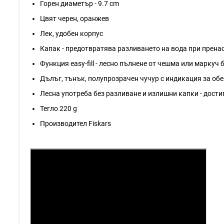
Горен диаметър - 9.7 cm
Цвят черен, оранжев
Лек, удобен корпус
Капак - предотвратява разливането на вода при прена
Функция easy-fill - лесно пълнене от чешма или маркуч
Дълъг, тънък, полупрозрачен чучур с индикация за обем
Лесна употреба без разливане и излишни капки - дости
Тегло 220 g
Производител Fiskars