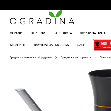
ОГРАДИ
ПЕРГОЛИ
БАРБЕКЮТА
ФУРНИ ЗА ПИЦА
КЪМПИНГ
ВАУЧЕРИ ЗА ПОДАРЪК
SALE
Градинска техника и оборудване
Градински инструменти
Малки и
Преминете
към
края
на
галерията
на
изображенията