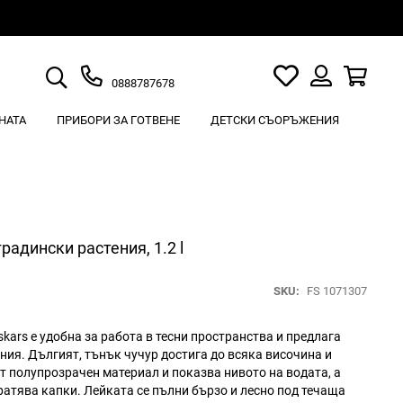
Търсене
Моят
Кошн
0888787678
списък
Вход
с
НАТА
ПРИБОРИ ЗА ГОТВЕНЕ
ДЕТСКИ СЪОРЪЖЕНИЯ
любими
градински растения, 1.2 l
SKU
FS 1071307
iskars е удобна за работа в тесни пространства и предлага
ния. Дългият, тънък чучур достига до всяка височина и
т полупрозрачен материал и показва нивото на водата, а
ратява капки. Лейката се пълни бързо и лесно под течаща