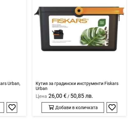
ars Urban,
Кутия за градински инструменти Fiskars
Urban
26,00 €
50,85 лв.
Цена
/
Добави в количката
Добави
Добави
в
в
любими
любими