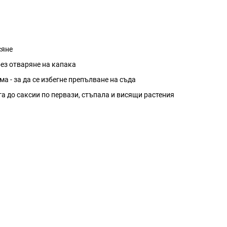
сяне
 без отваряне на капака
а - за да се избегне препълване на съда
га до саксии по первази, стъпала и висящи растения