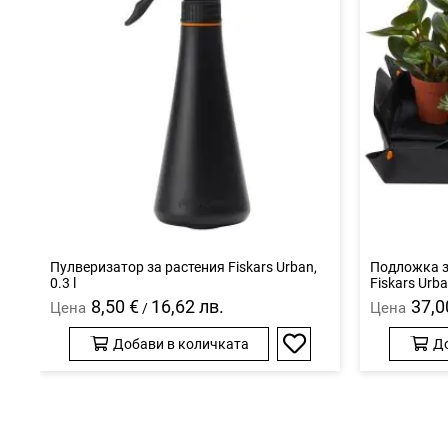
Пулверизатор за растения Fiskars Urban,
Подложка з
0.3 l
Fiskars Urb
8,50 €
16,62 лв.
37,0
Цена
Цена
/
Добави в количката
До
Добави
в
любими