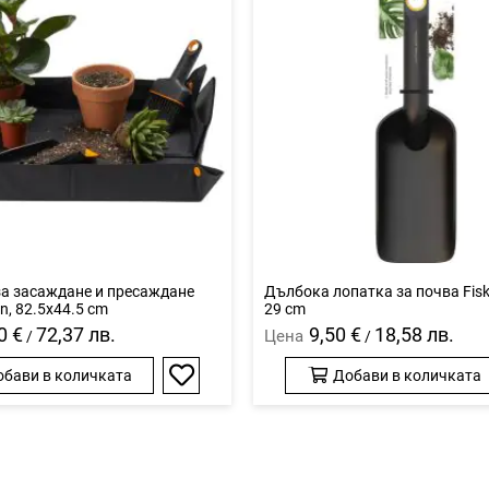
а засаждане и пресаждане
Дълбока лопатка за почва Fisk
an, 82.5x44.5 cm
29 cm
0 €
72,37 лв.
9,50 €
18,58 лв.
Цена
/
/
бави в количката
Добави в количката
Добави
в
любими