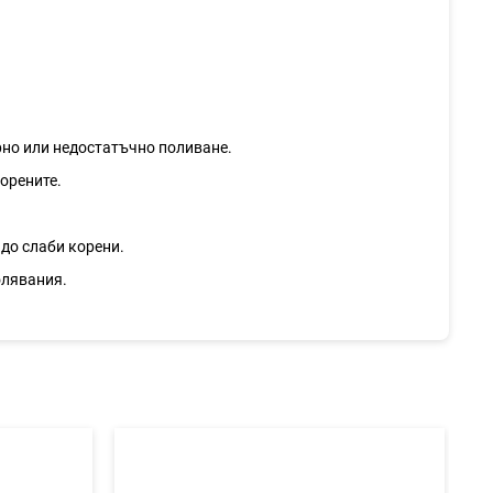
рно или недостатъчно поливане.
корените.
 до слаби корени.
олявания.