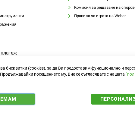
Комисия за решаване на споров
 инструменти
Правила за играта на Weber
оръжения
 платеж
ва бисквитки (cookies), за да Ви предоставим функционално и пер
Продължавайки посещението му, Вие се съгласявате с нашата
“пол
ИЕМАМ
ПЕРСОНАЛИ
i
y
5583 лв. за 1 €.
f
n
o
a
s
u