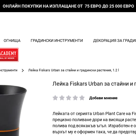
ОНЛАЙН ПОКУПКИ НА ИЗПЛАЩАНЕ ОТ 75 ЕВРО ДО 25 000 ЕВРО
ОГНИЩА
ГРАДИНСКИ ИНСТРУМЕНТИ
ДЕКОРАЦИЯ ЗА ГРАДИ
нструменти
Лейка Fiskars Urban за стайни и градински растения, 1.2 l
Лейка Fiskars Urban за стайни и 
Добави мнение
рейтинг:
Лейката от серията Urban Plant Care на F
прецизно поливане дори на висящи расте
полива под всякакъв ъгъл. Изработен е о
върхът му е оформен така, че да предотв