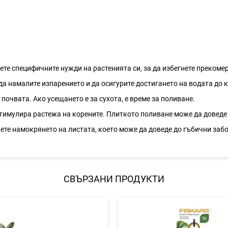
ете специфичните нужди на растенията си, за да избегнете прекоме
да намалите изпарението и да осигурите достигането на водата до 
почвата. Ако усещането е за сухота, е време за поливане.
 стимулира растежа на корените. Плиткото поливане може да доведе
нете намокрянето на листата, което може да доведе до гъбични заб
СВЪРЗАНИ ПРОДУКТИ