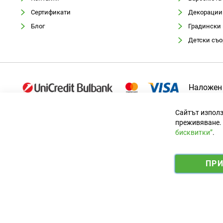
Сертификати
Декорации
Блог
Градински
Детски съ
Наложен
Сайтът използ
преживяване. 
бисквитки”
.
Официален вносител за България
ПР
© 2025 Ogradina.bg Всички права запазени. | Обменен курс: 1.9