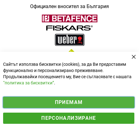
Официален вносител за България
За
Сайтът използва бисквитки (cookies), за да Ви предоставим
функционално и персонализирано преживяване.
Продължавайки посещението му, Вие се съгласявате с нашата
“политика за бисквитки”
.
i
y
ПРИЕМАМ
f
n
o
Електронен магазин
разработен и поддържан от
a
s
u
ПЕРСОНАЛИЗИРАНЕ
© 2025 Ogradina.bg Всички права запазени. | Обменен курс:
c
t
t
1.95583 лв. за 1 €.
e
a
u