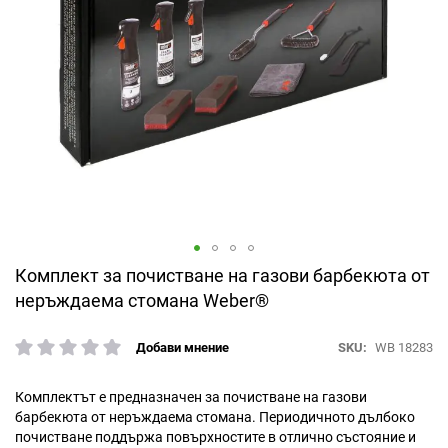
Преминете
Комплект за почистване на газови барбекюта от
към
неръждаема стомана Weber®
началото
на
SKU
WB 18283
Добави мнение
галерия
рейтинг:
със
снимки
Комплектът е предназначен за почистване на газови
барбекюта от неръждаема стомана. Периодичното дълбоко
почистване поддържа повърхностите в отлично състояние и