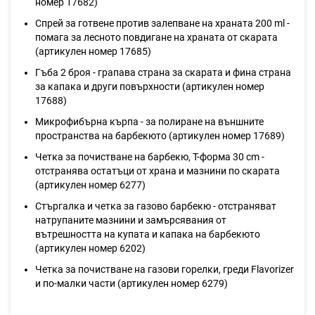
номер 17682)
Спрей за готвене против залепване на храната 200 ml -
помага за лесното повдигане на храната от скарата
(артикулен номер 17685)
Гъба 2 броя - грапава страна за скарата и фина страна
за капака и други повърхности (артикулен номер
17688)
Микрофибърна кърпа - за полиране на външните
пространства на барбекюто (артикулен номер 17689)
Четка за почистване на барбекю, Т-форма 30 cm -
отстранява остатъци от храна и мазнини по скарата
(артикулен номер 6277)
Стъргалка и четка за газово барбекю - отстраняват
натрупаните мазнини и замърсявания от
вътрешността на купата и капака на барбекюто
(артикулен номер 6202)
Четка за почистване на газови горелки, греди Flavorizer
и по-малки части (артикулен номер 6279)