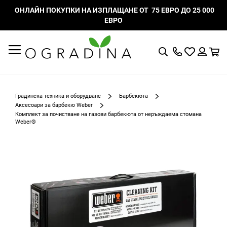
ОНЛАЙН ПОКУПКИ НА ИЗПЛАЩАНЕ ОТ 75 ЕВРО ДО 25 000
ЕВРО
Търсене
Моят
К
списък
Вход
с
любими
Градинска техника и оборудване
Барбекюта
Аксесоари за барбекю Weber
Комплект за почистване на газови барбекюта от неръждаема стомана
Weber®
Преминете
към
края
на
галерията
на
изображенията