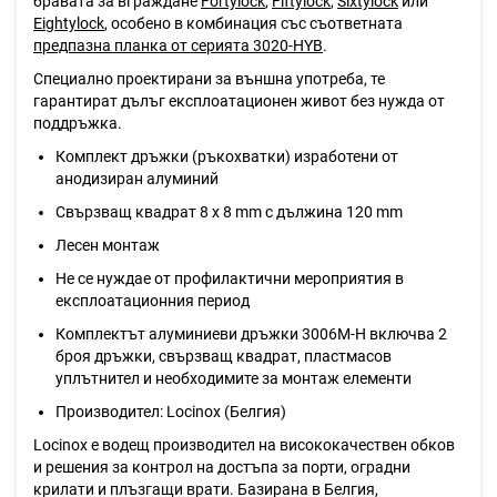
бравата за вграждане
Fortylock
,
Fiftylock
,
Sixtylock
или
Eightylock
, особено в комбинация със съответната
предпазна планка от серията 3020-HYB
.
Специално проектирани за външна употреба, те
гарантират дълъг експлоатационен живот без нужда от
поддръжка.
Комплект дръжки (ръкохватки) изработени от
анодизиран алуминий
Свързващ квадрат 8 х 8 mm с дължина 120 mm
Лесен монтаж
Не се нуждае от профилактични мероприятия в
експлоатационния период
Комплектът алуминиеви дръжки 3006M-H включва 2
броя дръжки, свързващ квадрат, пластмасов
уплътнител и необходимите за монтаж елементи
Производител: Locinox (Белгия)
Locinox е водещ производител на висококачествен обков
и решения за контрол на достъпа за порти, оградни
крилати и плъзгащи врати. Базирана в Белгия,