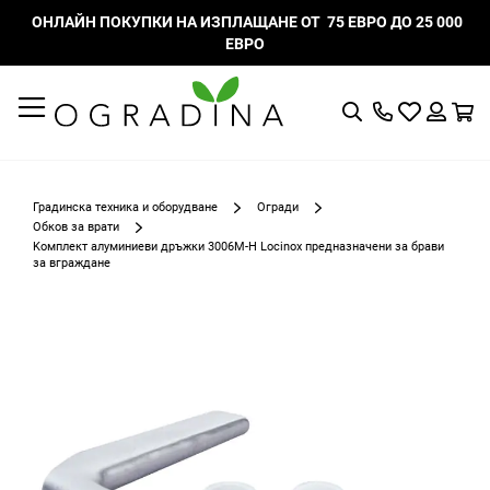
ОНЛАЙН ПОКУПКИ НА ИЗПЛАЩАНЕ ОТ 75 ЕВРО ДО 25 000
ЕВРО
Търсене
Моят
К
списък
Вход
с
любими
Градинска техника и оборудване
Огради
Обков за врати
Kомплект алуминиеви дръжки 3006M-H Locinox предназначени за брави
за вграждане
Преминете
към
края
на
галерията
на
изображенията