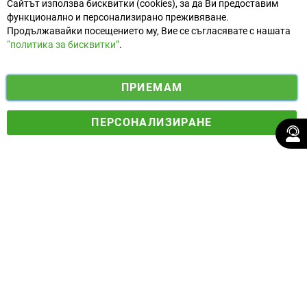
Сайтът използва бисквитки (cookies), за да Ви предоставим
функционално и персонализирано преживяване.
Продължавайки посещението му, Вие се съгласявате с нашата
“политика за бисквитки”
.
i
y
ПРИЕМАМ
f
n
o
Електронен магазин
разработен и поддържан от
a
s
u
ПЕРСОНАЛИЗИРАНЕ
© 2025 Ogradina.bg Всички права запазени. | Обменен курс:
c
t
t
1.95583 лв. за 1 €.
e
a
u
b
g
b
o
r
e
o
a
k
m