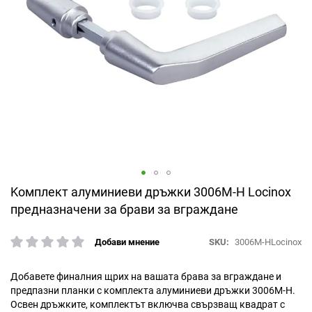
Преминете
Kомплект алуминиеви дръжки 3006M-H Locinox
към
предназначени за брави за вграждане
началото
на
SKU
3006M-HLocinox
Добави мнение
галерия
рейтинг:
със
снимки
Добавете финалния щрих на вашата брава за вграждане и
предпазни планки
с комплекта алуминиеви дръжки 3006M-H.
Освен дръжките, комплектът включва свързващ квадрат с