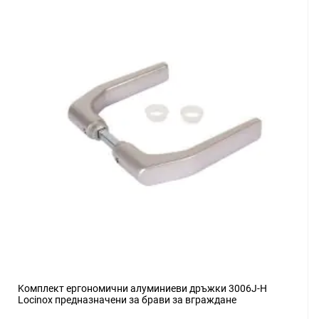
Kомплект ергономични алуминиеви дръжки 3006J-H
Locinox предназначени за брави за вграждане