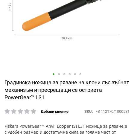
Преминете
Градинска ножица за рязане на клони със зъбчат
към
механизъм и пресрещащи се остриета
началото
PowerGear™ L31
на
галерия
със
SKU
FS 112170/1000581
Добави мнение
рейтинг:
снимки
Fiskars PowerGear™ Anvil Lopper (S) L31 ножица за рязане е
с удобен размер и достатъчна сила за голяма част от