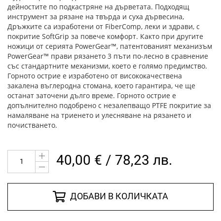
дейностите по подкастряне на дърветата. Подходящ
инструмент за рязане на твърда и суха дървесина,
Дръжките са изработени от FiberComp, леки и здрави, с
покритие SoftGrip за повече
комфорт.
Както при другите
ножици от серията PowerGear™, патентованият механизъм
PowerGear™ прави рязането 3 пъти по-лесно в сравнение
със стандартните механизми, което е голямо предимство.
Горното острие е изработено от висококачествена
закалена въглеродна стомана, което гарантира, че ще
останат заточени дълго време. Горното о
стрие е
допълнително подобрено с незалепващо PTFE покритие за
намаляване на триенето и улесняване на рязането и
почистването.
40,00 € / 78,23 лв.
ДОБАВИ В КОЛИЧКАТА