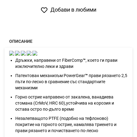
Добави в любими
ОПИСАНИЕ
Дръжки, направени от FiberComp
™
, което ги прави
изключително леки и здрави
Патентован механизъм PowerGear
™
прави рязането 2,5
пъти по-лесно в сравнение със стандартните
механизми
Горно острие направено от закалена, ванадиева
стомана (CrMoV, HRC 60),устойчива на корозия и
остава остро по-дълго време
Незалепващото PTFE (подобно на тефлоново)
покритие на горното острие, намалява триенето и
прави рязането и почистването по-лесно