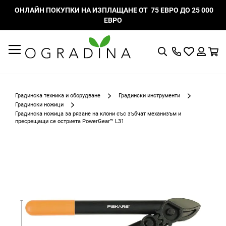
ОНЛАЙН ПОКУПКИ НА ИЗПЛАЩАНЕ ОТ 75 ЕВРО ДО 25 000
ЕВРО
Търсене
Моят
К
списък
Вход
с
любими
Градинска техника и оборудване
Градински инструменти
Градински ножици
Градинска ножица за рязане на клони със зъбчат механизъм и
пресрещащи се остриета PowerGear™ L31
Преминете
към
края
на
галерията
на
изображенията