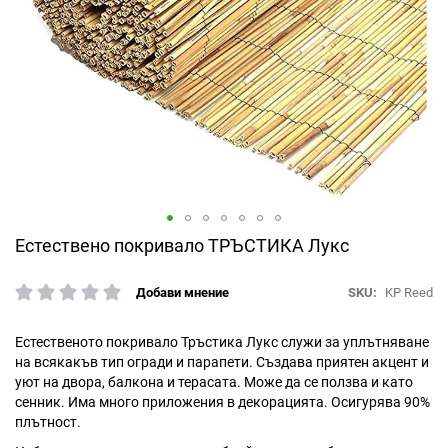
Преминете
Естествено покривало ТРЪСТИКА Лукс
към
началото
SKU
KP Reed
Добави мнение
рейтинг:
на
галерия
със
Естественото покривало Тръстика Лукс служи за уплътняване
снимки
на всякакъв тип огради и парапети. Създава приятен акцент и
уют на двора, балкона и терасата. Може да се ползва и като
сенник. Има много приложения в декорацията. Осигурява 90%
плътност.