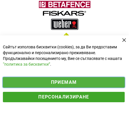
За
Сайтът използва бисквитки (cookies), за да Ви предоставим
функционално и персонализирано преживяване.
Продължавайки посещението му, Вие се съгласявате с нашата
“политика за бисквитки”
.
i
y
ПРИЕМАМ
f
n
o
Електронен магазин
разработен и поддържан от
a
s
u
ПЕРСОНАЛИЗИРАНЕ
© 2025 Ogradina.bg Всички права запазени. | Обменен курс:
c
t
t
1.95583 лв. за 1 €.
e
a
u
b
g
b