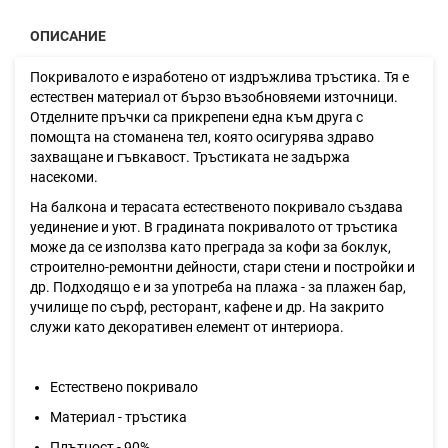
ОПИСАНИЕ
Покривалото е изработено от издръжлива тръстика. Тя е
естествен материал от бързо възобновяеми източници.
Отделните пръчки са прикрепени една към друга с
помощта на стоманена тел, която осигурява здраво
захващане и гъвкавост. Тръстиката не задържа
насекоми.
На балкона и терасата естественото покривало създава
уединение и уют. В градината покривалото от тръстика
може да се използва като преграда за кофи за боклук,
строително-ремонтни дейности, стари стени и постройки и
др. Подходящо е и за употреба на плажа - за плажен бар,
училище по сърф, ресторант, кафене и др. На закрито
служи като декоративен елемент от интериора.
Естествено покривало
Материал - тръстика
Плътност - 90%