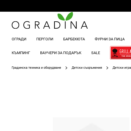
ОГРАДИ
ПЕРГОЛИ
БАРБЕКЮТА
ФУРНИ ЗА ПИЦА
КЪМПИНГ
ВАУЧЕРИ ЗА ПОДАРЪК
SALE
Градинска техника и оборудване
Детски съоръжения
Детски игр
Преминете
към
края
на
галерията
на
изображенията