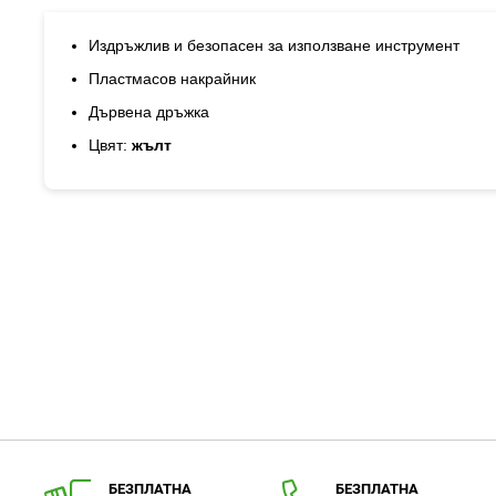
галерия
със
снимки
Издръжлив и безопасен за използване инструмент
Пластмасов накрайник
Дървена дръжка
Цвят:
жълт
БЕЗПЛАТНА
БЕЗПЛАТНА