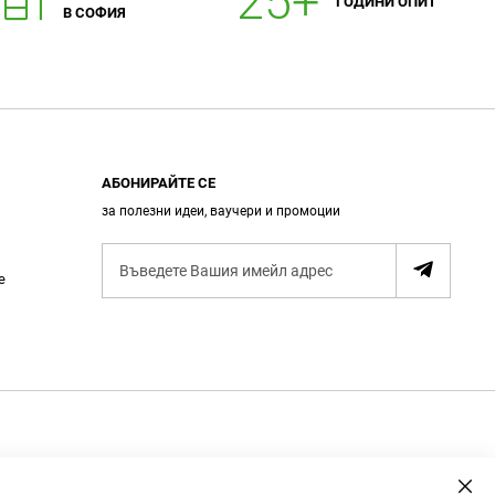
ГОДИНИ ОПИТ
В СОФИЯ
АБОНИРАЙТЕ СЕ
за полезни идеи, ваучери и промоции
А
е
б
о
н
и
р
а
н
е