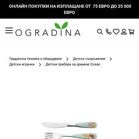
ОНЛАЙН ПОКУПКИ НА ИЗПЛАЩАНЕ ОТ 75 ЕВРО ДО 25 000
ЕВРО
Търсене
Моят
К
списък
Вход
с
любими
Градинска техника и оборудване
Детски съоръжения
Детски играчки
Детски прибори за хранене Ocean
Преминете
към
края
на
галерията
на
изображенията