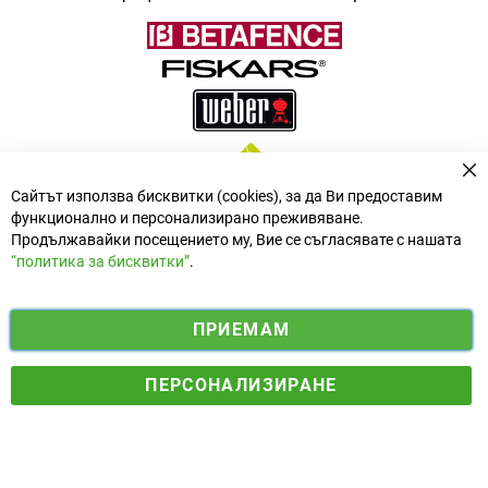
За
Сайтът използва бисквитки (cookies), за да Ви предоставим
функционално и персонализирано преживяване.
Продължавайки посещението му, Вие се съгласявате с нашата
“политика за бисквитки”
.
i
y
ПРИЕМАМ
f
n
o
Електронен магазин
разработен и поддържан от
a
s
u
ПЕРСОНАЛИЗИРАНЕ
© 2025 Ogradina.bg Всички права запазени. | Обменен курс:
c
t
t
1.95583 лв. за 1 €.
e
a
u