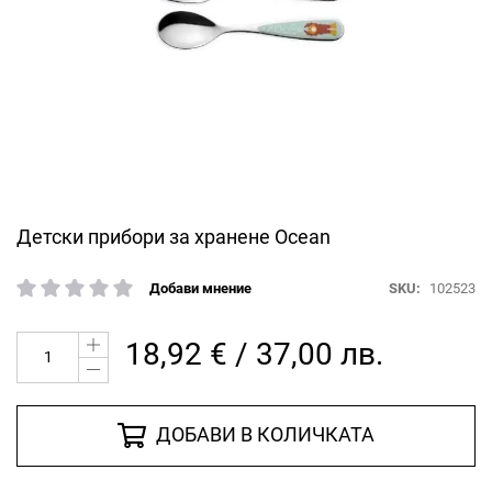
Преминете
Детски прибори за хранене Ocean
към
началото
SKU
102523
Добави мнение
рейтинг:
на
галерия
със
18,92 € / 37,00 лв.
снимки
ДОБАВИ В КОЛИЧКАТА