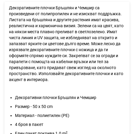
Декоративните плочки Бръшлян и Чемшир са
произведени от полипропилен и не изискват поддръжка.
Листата на бръшляна и другите растения имат красива,
реалистична и хармонична визия. Зелени са на цвят, като
на някои места плавно преливат в светлозелено. Имат
чиста линия и UV защита, не избледняват на открито и
запазват ярките си цветове дълго време. Може лесно да
изрязвате декоративните плочки с ножица и да ги
оформяте спрямо нуждите си. Закрепват се за огради и
парапети с помощта на кабелни връзки или тел за
привързване, като придават свеж изглед на околното
пространство. Използвайте декоративните плочки и като
акцент в интериора.
Декоративни плочки Бръшлян и Чемшир
Размер - 50 х 50 cm
Материал - полиетилен (PE)
4 броя в пакет
2
Един пакет покрива 1.0 m