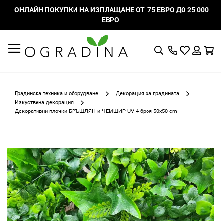
ОНЛАЙН ПОКУПКИ НА ИЗПЛАЩАНЕ ОТ 75 ЕВРО ДО 25 000
ЕВРО
Търсене
Моят
К
списък
Вход
с
любими
Градинска техника и оборудване
Декорация за градината
Изкуствена декорация
Декоративни плочки БРЪШЛЯН и ЧЕМШИР UV 4 броя 50x50 cm
Преминете
към
края
на
галерията
на
изображенията