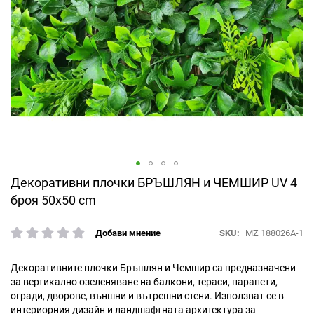
Преминете
Декоративни плочки БРЪШЛЯН и ЧЕМШИР UV 4
към
броя 50x50 cm
началото
на
SKU
MZ 188026A-1
Добави мнение
галерия
рейтинг:
със
снимки
Декоративните плочки Бръшлян и Чемшир са предназначени
за вертикално озеленяване на балкони, тераси, парапети,
огради, дворове, външни и вътрешни стени. Използват се в
интериорния дизайн и ландшафтната архитектура за