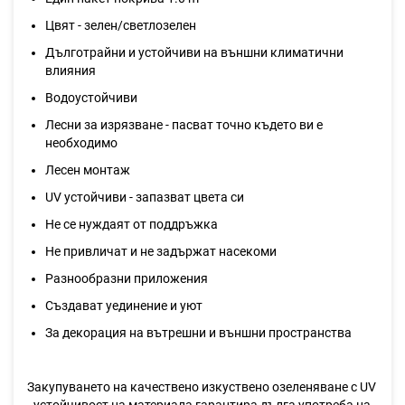
Цвят - зелен/светлозелен
Дълготрайни и устойчиви на външни климатични
влияния
Водоустойчиви
Лесни за изрязване - пасват точно където ви е
необходимо
Лесен монтаж
UV устойчиви - запазват цвета си
Не се нуждаят от поддръжка
Не привличат и не задържат насекоми
Разнообразни приложения
Създават уединение и уют
За декорация на вътрешни и външни пространства
Закупуването на качествено изкуствено озеленяване с UV