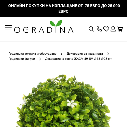
ОНЛАЙН ПОКУПКИ НА ИЗПЛАЩАНЕ ОТ 75 ЕВРО ДО 25 000
ЕВРО
Търсене
Моят
К
списък
Вход
с
любими
Градинска техника и оборудване
Декорация за градината
Градински фигури
Декоративна топка ЖАСМИН UV ∅18 ∅28 cm
Преминете
към
края
на
галерията
на
изображенията