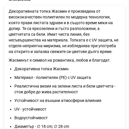
Декоративната топка Жасмин е произведена от
висококачествен полиетилен по модерна технология,
която прави листата здрави и в същото време меки на
допир. Те са яркозелени и гъсто разположени, а
цветчетата са бели. Имат чиста линия, без
несъвършенства на материала. Топката е с UV защита, не
отделя неприятна миризма, не избледнява при употреба
на открито и запазва свежите си цветове дълго време.
Жасминът е символ на романтика, любов и благодат.
Декоративна топка Жасмин
Материал - полиетилен (PE) с UV защита
Реалистична визия на зелени листа и бели цветчета -
стои добре до жива растителност
Устойчивост на външни атмосферни влияния
UV - устойчивост
Водоустойчивост
Диаметър - ∅ 18 cm; ∅ 28 cm