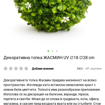
Преминете
Декоративна топка ЖАСМИН UV ∅18 ∅28 cm
към
началото
SKU
KP Jasmine
Добави мнение
рейтинг:
на
галерия
със
Декоративната топка Жасмин придава жизненост на всяко
снимки
пространство. Изглежда като истински свежозелен храст с
нежни бели цветчета. Топката има разнообразни приложения.
Използва се за декорация на балкони, веранди, тераси,
партита и сватби. Може да се сложи в градината, хола, офиса,
магазина, в саксия пред входната врата или на стълбите. Стои