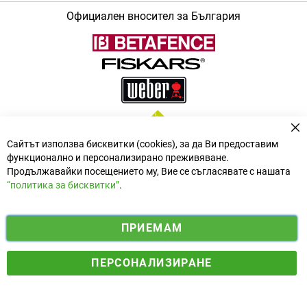
Официален вносител за България
За
Сайтът използва бисквитки (cookies), за да Ви предоставим
функционално и персонализирано преживяване.
Продължавайки посещението му, Вие се съгласявате с нашата
“политика за бисквитки”
.
i
y
ПРИЕМАМ
f
n
o
Електронен магазин
разработен и поддържан от
a
s
u
ПЕРСОНАЛИЗИРАНЕ
© 2025 Ogradina.bg Всички права запазени. | Обменен курс:
c
t
t
1.95583 лв. за 1 €.