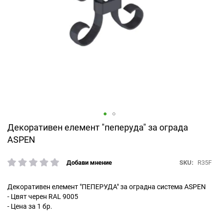
Преминете
Декоративен елемент "пеперуда" за ограда
към
ASPEN
началото
на
SKU
R35F
Добави мнение
галерия
рейтинг:
със
снимки
Декоративен елемент "ПЕПЕРУДА" за оградна система ASPEN
- Цвят черен RAL 9005
- Цена за 1 бр.