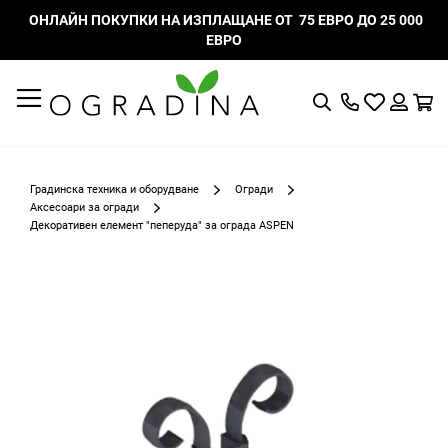
ОНЛАЙН ПОКУПКИ НА ИЗПЛАЩАНЕ ОТ 75 ЕВРО ДО 25 000
ЕВРО
Търсене
Моят
К
списък
Вход
с
любими
Градинска техника и оборудване
Огради
Аксесоари за огради
Декоративен елемент "пеперуда" за ограда ASPEN
Преминете
към
края
на
галерията
на
изображенията