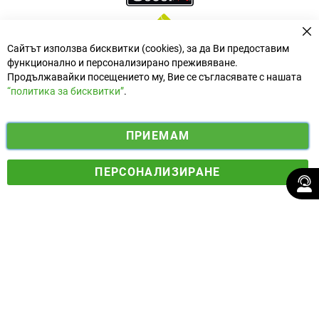
За
Сайтът използва бисквитки (cookies), за да Ви предоставим
функционално и персонализирано преживяване.
Продължавайки посещението му, Вие се съгласявате с нашата
“политика за бисквитки”
.
i
y
ПРИЕМАМ
f
n
o
Електронен магазин
разработен и поддържан от
a
s
u
ПЕРСОНАЛИЗИРАНЕ
© 2025 Ogradina.bg Всички права запазени. | Обменен курс:
c
t
t
1.95583 лв. за 1 €.
e
a
u
b
g
b
o
r
e
o
a
k
m