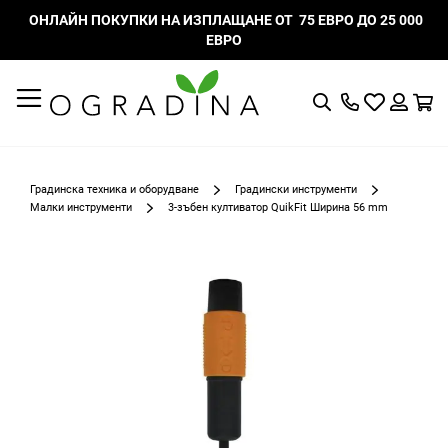
ОНЛАЙН ПОКУПКИ НА ИЗПЛАЩАНЕ ОТ 75 ЕВРО ДО 25 000
ЕВРО
Търсене
Моят
К
списък
Вход
с
любими
Градинска техника и оборудване
Градински инструменти
Малки инструменти
3-зъбен култиватор QuikFit Ширина 56 mm
Преминете
към
края
на
галерията
на
изображенията