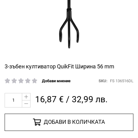
Преминете
3-зъбен култиватор QuikFit Ширина 56 mm
към
началото
SKU
FS 136516DL
Добави мнение
рейтинг:
на
галерия
със
16,87 € / 32,99 лв.
снимки
ДОБАВИ В КОЛИЧКАТА