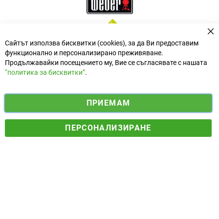
За
Сайтът използва бисквитки (cookies), за да Ви предоставим
функционално и персонализирано преживяване.
Продължавайки посещението му, Вие се съгласявате с нашата
“политика за бисквитки”
.
i
y
ПРИЕМАМ
f
n
o
Електронен магазин
разработен и поддържан от
a
s
u
ПЕРСОНАЛИЗИРАНЕ
© 2025 Ogradina.bg Всички права запазени. | Обменен курс:
c
t
t
1.95583 лв. за 1 €.
e
a
u
b
g
b
o
r
e
o
a