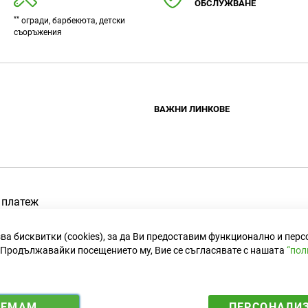
ОБСЛУЖВАНЕ
**
огради, барбекюта, детски
съоръжения
ВАЖНИ ЛИНКОВЕ
Условия за ползване
Политика за поверителност
Комисия за решаване на споров
 инструменти
Правила за играта на Weber
 платеж
оръжения
ва бисквитки (cookies), за да Ви предоставим функционално и пер
Продължавайки посещението му, Вие се съгласявате с нашата
“пол
ИЕМАМ
ПЕРСОНАЛИ