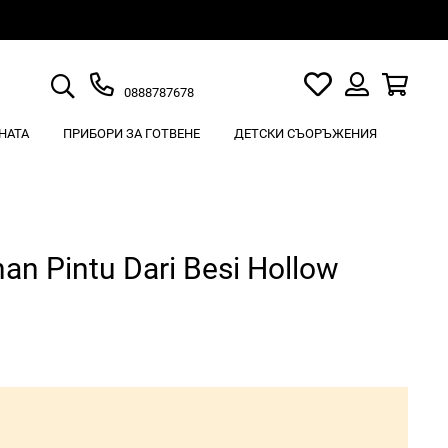
Търсене
Моят
Кошн
0888787678
списък
Вход
с
НАТА
ПРИБОРИ ЗА ГОТВЕНЕ
ДЕТСКИ СЪОРЪЖЕНИЯ
любими
n Pintu Dari Besi Hollow