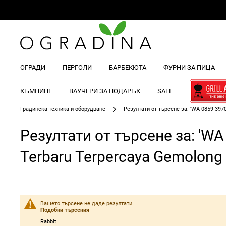
ОГРАДИ
ПЕРГОЛИ
БАРБЕКЮТА
ФУРНИ ЗА ПИЦА
КЪМПИНГ
ВАУЧЕРИ ЗА ПОДАРЪК
SALE
Градинска техника и оборудване
Резултати от търсене за: 'WA 0859 397
Резултати от търсене за: 'W
Terbaru Terpercaya Gemolong 
Вашето търсене не даде резултати.
Подобни търсения
Rabbit