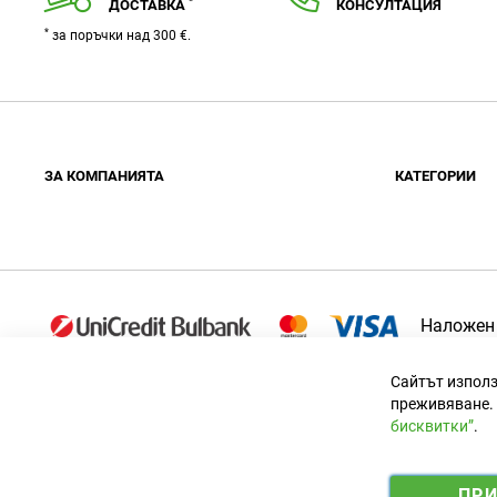
*
ДОСТАВКА
КОНСУЛТАЦИЯ
*
за поръчки над 300 €.
ЗA КОМПАНИЯТА
КАТЕГОРИИ
За нас
Огради
Контакти
Барбекюта
Сертификати
Декорации
Блог
Градински
Наложен
Детски съ
Сайтът използ
преживяване. 
бисквитки”
.
Официален вносител за България
ПР