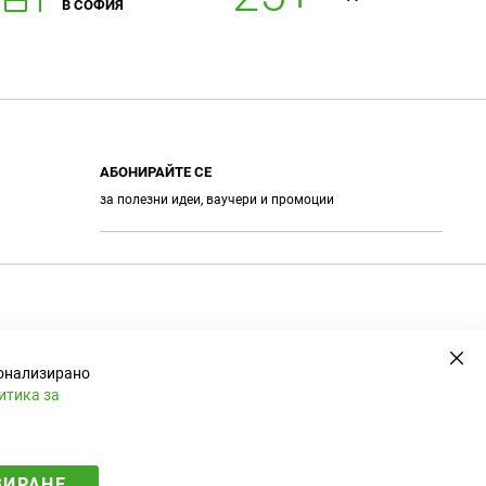
В СОФИЯ
АБОНИРАЙТЕ СЕ
за полезни идеи, ваучери и промоции
А
е
б
о
н
и
р
а
Зат
сонализирано
н
е
итика за
ЗИРАНЕ