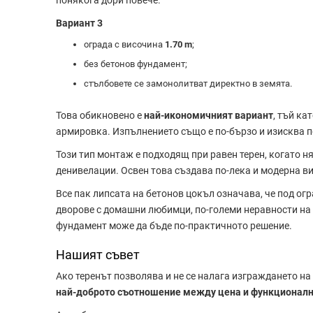
понякога дори повече.
Вариант 3
ограда с височина
1.70 m
;
без бетонов фундамент;
стълбовете се замонолитват директно в земята.
Това обикновено е
най-икономичният вариант
, тъй ка
армировка. Изпълнението също е по-бързо и изисква п
Този тип монтаж е подходящ при равен терен, когато 
денивелации. Освен това създава по-лека и модерна в
Все пак липсата на бетонов цокъл означава, че под ог
дворове с домашни любимци, по-големи неравности на 
фундамент може да бъде по-практичното решение.
Нашият съвет
Ако теренът позволява и не се налага изграждането н
най-доброто съотношение между цена и функционалн