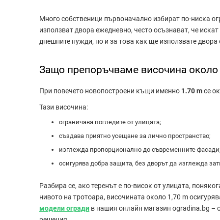
Много собственици първоначално избират по-ниска огр
използват двора ежедневно, често осъзнават, че искат
днешните нужди, но и за това как ще използвате двора
Защо препоръчваме височина около 
При повечето новопостроени къщи именно
1.70 m
се о
Тази височина:
ограничава погледите от улицата;
създава приятно усещане за лично пространство;
изглежда пропорционално до съвременните фасади
осигурява добра защита, без дворът да изглежда зат
Разбира се, ако теренът е по-висок от улицата, поняко
нивото на тротоара, височината около 1,70 m осигуря
модели огради
в нашия онлайн магазин ogradina.bg – 
решения.