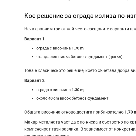
Кое решение за ограда излиза по-из
Нека сравним три от най-често срещаните варианти пр
Вариант 1
ограда с височина
1.70 m
;
стандартен нисък бетонов фундамент (цокъл).
Това е класическото решение, което съчетава добра виз
Вариант 2
ограда с височина
1.30 m
;
около
40 cm
висок бетонов фундамент.
Общата височина отново достига приблизително
1.70 
Макар металната част да е по-ниска и съответно по-евт
компенсират тази разлика. В зависимост от конкретни