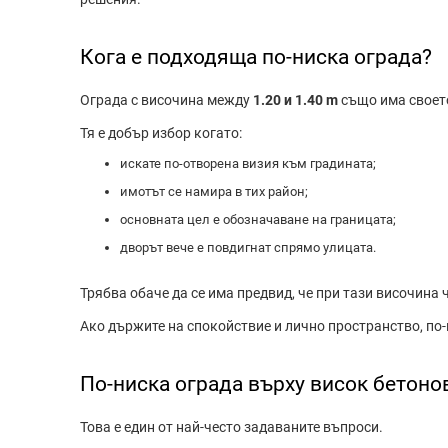
Кога е подходяща по-ниска ограда?
Ограда с височина между
1.20 и 1.40 m
също има своет
Тя е добър избор когато:
искате по-отворена визия към градината;
имотът се намира в тих район;
основната цел е обозначаване на границата;
дворът вече е повдигнат спрямо улицата.
Трябва обаче да се има предвид, че при тази височина 
Ако държите на спокойствие и лично пространство, по
По-ниска ограда върху висок бетоно
Това е един от най-често задаваните въпроси.