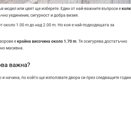
ъв модел или цвят ще изберете. Един от най-важните въпроси е
колк
ъчно уединение, сигурност и добра визия.
т около 1.00 m до над 2.00 m. Но коя е най-подходящата за
дворове е
крайна височина около 1.70 m
. Тя осигурява достатъчно
ено масивна.
ова важна?
 и начина, по който ще използвате двора си през следващите годин