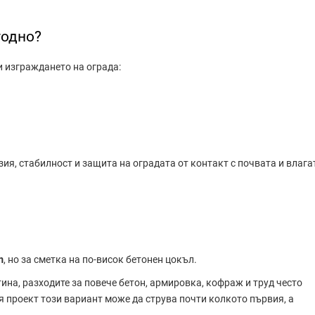
годно?
и изграждането на ограда:
ия, стабилност и защита на оградата от контакт с почвата и влага
m
, но за сметка на по-висок бетонен цокъл.
ина, разходите за повече бетон, армировка, кофраж и труд често
я проект този вариант може да струва почти колкото първия, а