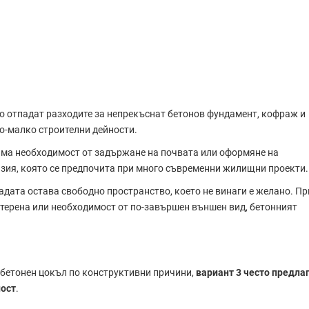
то отпадат разходите за непрекъснат бетонов фундамент, кофраж и
о-малко строителни дейности.
няма необходимост от задържане на почвата или оформяне на
изия, която се предпочита при много съвременни жилищни проекти.
радата остава свободно пространство, което не винаги е желано. Пр
терена или необходимост от по-завършен външен вид, бетонният
а бетонен цокъл по конструктивни причини,
вариант 3 често предла
ост
.