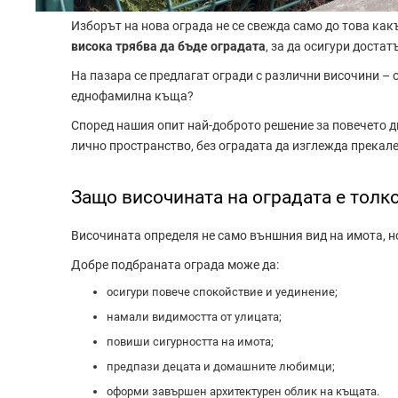
Изборът на нова ограда не се свежда само до това как
висока трябва да бъде оградата
, за да осигури достат
На пазара се предлагат огради с различни височини – о
еднофамилна къща?
Според нашия опит най-доброто решение за повечето 
лично пространство, без оградата да изглежда прекал
Защо височината на оградата е толк
Височината определя не само външния вид на имота, но
Добре подбраната ограда може да:
осигури повече спокойствие и уединение;
намали видимостта от улицата;
повиши сигурността на имота;
предпази децата и домашните любимци;
оформи завършен архитектурен облик на къщата.