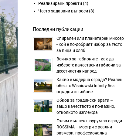
Реализирани проекти
(4)
Често задавани въпроси
(8)
Последни публикации
Спирален или планетарен миксер
- кой е по-добрият избор за тесто
за пица и хляб
Всичко за габионите - как да
изберете качествени габиони за
десетилетия напред
Какво е модерна ограда? Реален
обект с Wisniowski Infinity без
оградни стълбове
Обков за градински врати –
защо качеството е по-важно,
отколкото изглежда
Голям външен шоурум за огради
ROSSIMA – мостри с реални
размери, професионална