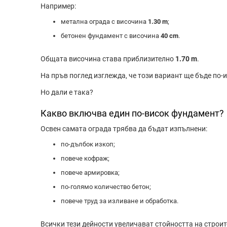
Например:
метална ограда с височина
1.30 m
;
бетонен фундамент с височина
40 cm
.
Общата височина става приблизително
1.70 m
.
На пръв поглед изглежда, че този вариант ще бъде по-
Но дали е така?
Какво включва един по-висок фундамент?
Освен самата ограда трябва да бъдат изпълнени:
по-дълбок изкоп;
повече кофраж;
повече армировка;
по-голямо количество бетон;
повече труд за изливане и обработка.
Всички тези дейности увеличават стойността на строит