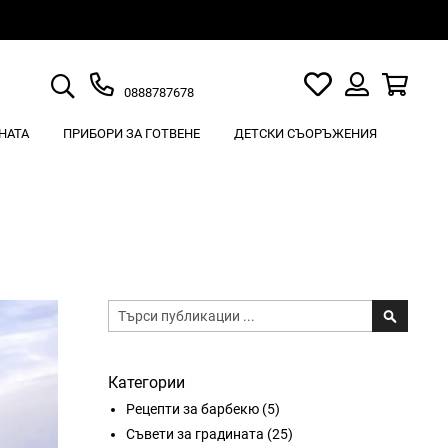
Търсене
Моят
Кошн
0888787678
списък
Вход
с
НАТА
ПРИБОРИ ЗА ГОТВЕНЕ
ДЕТСКИ СЪОРЪЖЕНИЯ
любими
Търсене
Търсен
Категории
Рецепти за барбекю
(5)
Съвети за градината
(25)