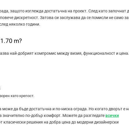
ада, защото изглежда достатъчна на проект. След като започнат 
 повече дискретност. Затова си заслужава да се помисли не само за
 след няколко години.
1.70 m?
казва най-добрият компромис между визия, функционалност и цена
;
ворен като крепост.
га може да бъде достатъчна и по-ниска ограда. Но когато дворът е н
ва значително по-добър комфорт. Можете да разгледате
всички
от класически решения на добра цена до модерни дизайнерски