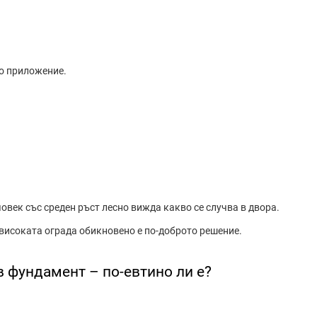
о приложение.
човек със среден ръст лесно вижда какво се случва в двора.
-високата ограда обикновено е по-доброто решение.
в фундамент – по-евтино ли е?